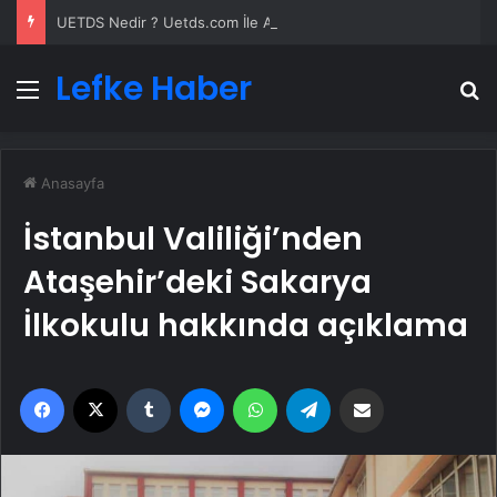
UETDS Nedir ? Uetds.com İle Akıllı Dijital Taşımacılık Yazılımı
Lefke Haber
Menü
A
Anasayfa
İstanbul Valiliği’nden
Ataşehir’deki Sakarya
İlkokulu hakkında açıklama
Facebook
X
Tumblr
Messenger
WhatsApp
Telegram
Email'den paylaş