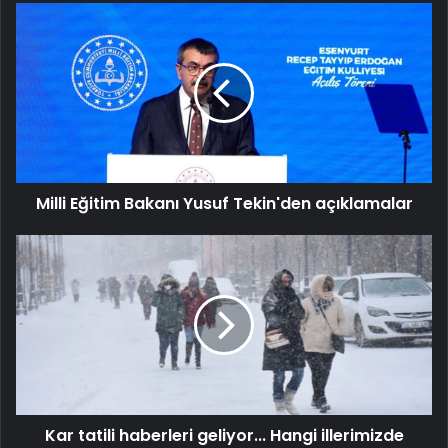
Milli
Eğitim
Bakanı
Yusuf
Tekin'den
açıklamalar
Milli Eğitim Bakanı Yusuf Tekin'den açıklamalar
Kar
tatili
haberleri
geliyor...
Hangi
illerimizde
okullar
tatil?
Kar tatili haberleri geliyor... Hangi illerimizde