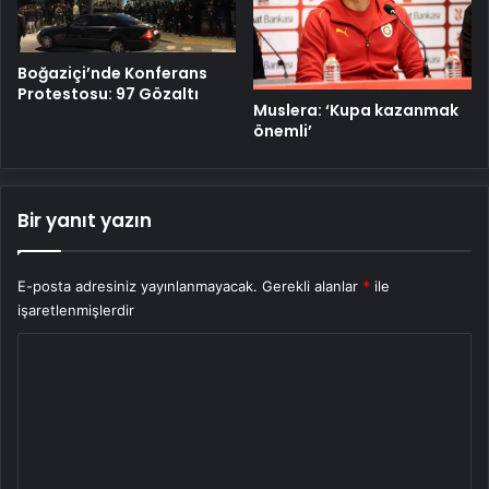
Boğaziçi’nde Konferans
Protestosu: 97 Gözaltı
Muslera: ‘Kupa kazanmak
önemli’
Bir yanıt yazın
E-posta adresiniz yayınlanmayacak.
Gerekli alanlar
*
ile
işaretlenmişlerdir
Y
o
r
u
m