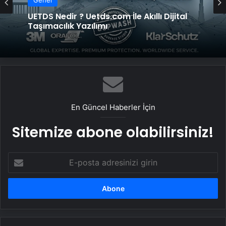
Genel
UETDS Nedir ? Uetds.com İle Akıllı Dijital
Taşımacılık Yazılımı
En Güncel Haberler İçin
Sitemize abone olabilirsiniz!
E-
posta
adresinizi
girin