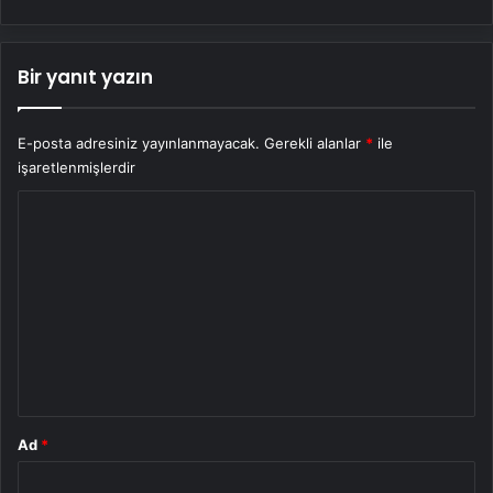
Bir yanıt yazın
E-posta adresiniz yayınlanmayacak.
Gerekli alanlar
*
ile
işaretlenmişlerdir
Y
o
r
u
m
*
Ad
*