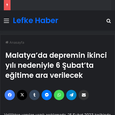
Lefke Haber
Menü
A
Anasayfa
Malatya’da depremin ikinci
yılı nedeniyle 6 Şubat’ta
eğitime ara verilecek
Facebook
X
Tumblr
Messenger
WhatsApp
Telegram
Email'den paylaş
Valilikten yapılan yazılı açıklamada, “6 Şubat 2023 tarihinde