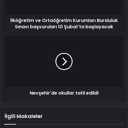
başvuruları
10
Şubat'ta
İlköğretim ve Ortaöğretim Kurumları Bursluluk
başlayacak
Sınavı başvuruları 10 Şubat'ta başlayacak
Nevşehir'de
okullar
tatil
edildi
Nevşehir'de okullar tatil edildi
İlgili Makaleler