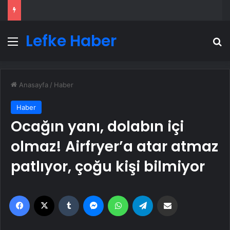
Lefke Haber
Menü
A
Anasayfa
/
Haber
Haber
Ocağın yanı, dolabın içi
olmaz! Airfryer’a atar atmaz
patlıyor, çoğu kişi bilmiyor
Facebook
X
Tumblr
Messenger
WhatsApp
Telegram
Email'den paylaş