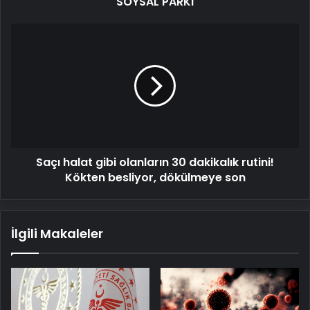
SOYSAL PARKI
Saçı
halat
gibi
olanların
30
dakikalık
rutini!
Kökten
besliyor,
Saçı halat gibi olanların 30 dakikalık rutini!
dökülmeye
son
Kökten besliyor, dökülmeye son
İlgili Makaleler