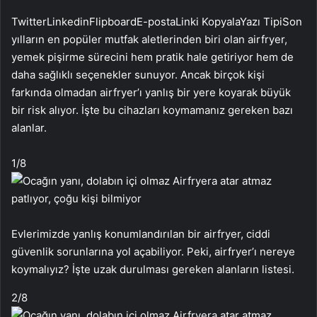
Twitter
Linkedin
Flipboard
E-posta
Linki Kopyala
Yazı Tipi
Son
yılların en popüler mutfak aletlerinden biri olan airfryer,
yemek pişirme sürecini hem pratik hale getiriyor hem de
daha sağlıklı seçenekler sunuyor. Ancak birçok kişi
farkında olmadan airfryer’ı yanlış bir yere koyarak büyük
bir risk alıyor. İşte bu cihazları koymamanız gereken bazı
alanlar.
1
/8
Evlerimizde yanlış konumlandırılan bir airfryer, ciddi
güvenlik sorunlarına yol açabiliyor. Peki, airfryer’ı nereye
koymalıyız? İşte uzak durulması gereken alanların listesi.
2
/8