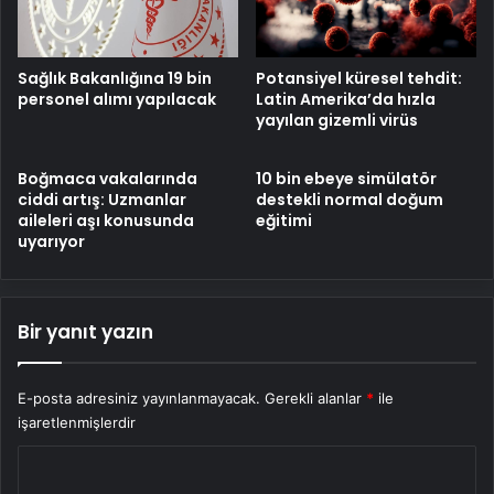
Sağlık Bakanlığına 19 bin
Potansiyel küresel tehdit:
personel alımı yapılacak
Latin Amerika’da hızla
yayılan gizemli virüs
Boğmaca vakalarında
10 bin ebeye simülatör
ciddi artış: Uzmanlar
destekli normal doğum
aileleri aşı konusunda
eğitimi
uyarıyor
Bir yanıt yazın
E-posta adresiniz yayınlanmayacak.
Gerekli alanlar
*
ile
işaretlenmişlerdir
Y