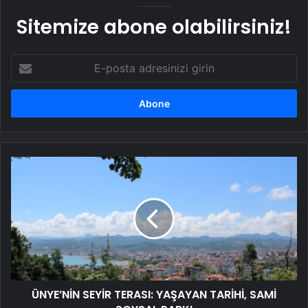
Sitemize abone olabilirsiniz!
E-
posta
adresinizi
girin
ÜNYE’NİN
SEYİR
TERASI:
YAŞAYAN
TARİHİ,
SAMİ
SOYSAL
PARKI
ÜNYE’NİN SEYİR TERASI: YAŞAYAN TARİHİ, SAMİ