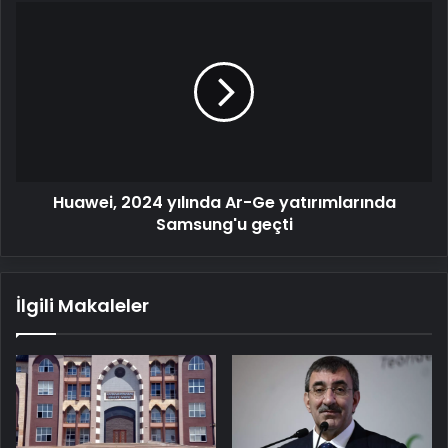
Huawei,
2024
yılında
Ar-
Ge
yatırımlarında
Samsung'u
geçti
Huawei, 2024 yılında Ar-Ge yatırımlarında
Samsung'u geçti
İlgili Makaleler