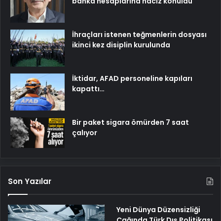
banka hesaplarına haciz konuldu
İhraçları istenen teğmenlerin dosyası
ikinci kez disiplin kurulunda
İktidar, AFAD personeline kapıları
kapattı…
Bir paket sigara ömürden 7 saat
çalıyor
Son Yazılar
Yeni Dünya Düzensizliği
Çağında Türk Dış Politikası