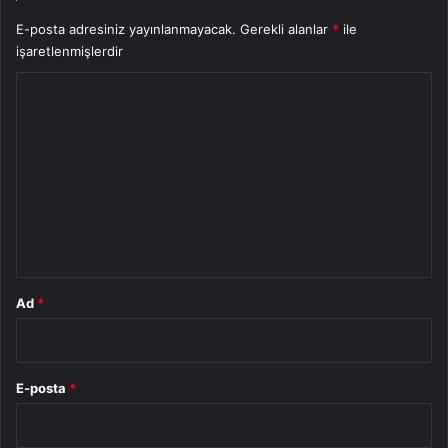
E-posta adresiniz yayınlanmayacak.
Gerekli alanlar
*
ile
işaretlenmişlerdir
Y
o
r
u
m
*
Ad
*
E-posta
*