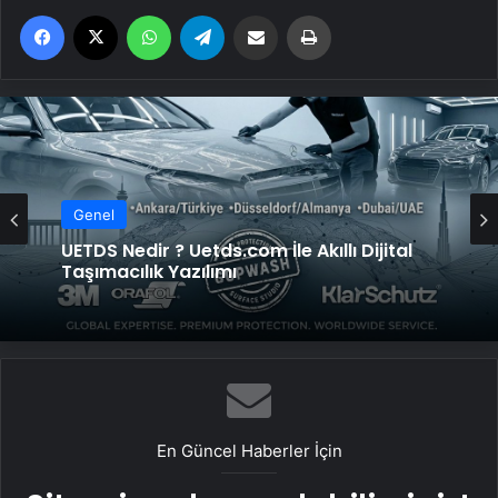
Facebook
X
WhatsApp
Telegram
Email'den paylaş
Yaz
Genel
UETDS Nedir ? Uetds.com İle Akıllı Dijital
Taşımacılık Yazılımı
En Güncel Haberler İçin