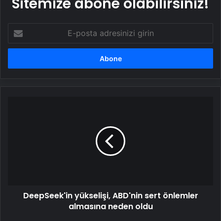
Sitemize abone olabilirsiniz!
E-
posta
adresinizi
girin
DeepSeek'in
yükselişi,
ABD'nin
sert
önlemler
almasına
neden
oldu
DeepSeek'in yükselişi, ABD'nin sert önlemler
almasına neden oldu