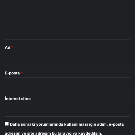
r
u
m
*
Ad
*
E-posta
*
İnternet sitesi
Daha sonraki yorumlarımda kullanılması için adım, e-posta
adresim ve site adresim bu tarayıcıya kaydedilsin.