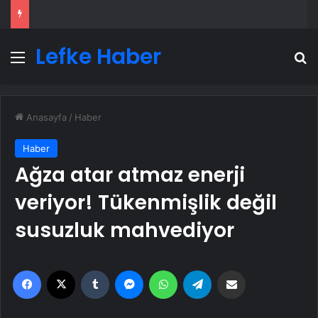
Lefke Haber
Menü
A
Anasayfa
/
Haber
Haber
Ağza atar atmaz enerji
veriyor! Tükenmişlik değil
susuzluk mahvediyor
Facebook
X
Tumblr
Messenger
WhatsApp
Telegram
Email'den paylaş