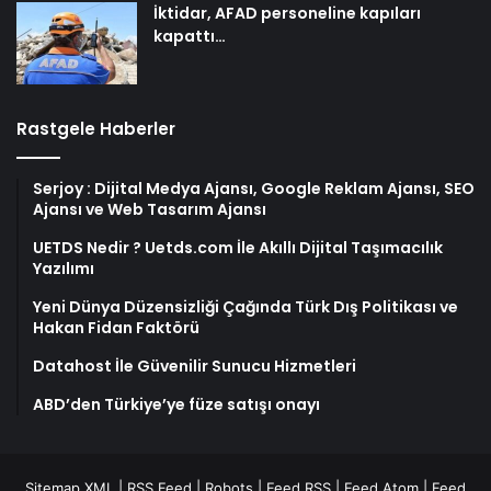
İktidar, AFAD personeline kapıları
kapattı…
Rastgele Haberler
Serjoy : Dijital Medya Ajansı, Google Reklam Ajansı, SEO
Ajansı ve Web Tasarım Ajansı
UETDS Nedir ? Uetds.com İle Akıllı Dijital Taşımacılık
Yazılımı
Yeni Dünya Düzensizliği Çağında Türk Dış Politikası ve
Hakan Fidan Faktörü
Datahost İle Güvenilir Sunucu Hizmetleri
ABD’den Türkiye’ye füze satışı onayı
Sitemap XML
|
RSS Feed
|
Robots
|
Feed RSS
|
Feed Atom
|
Feed