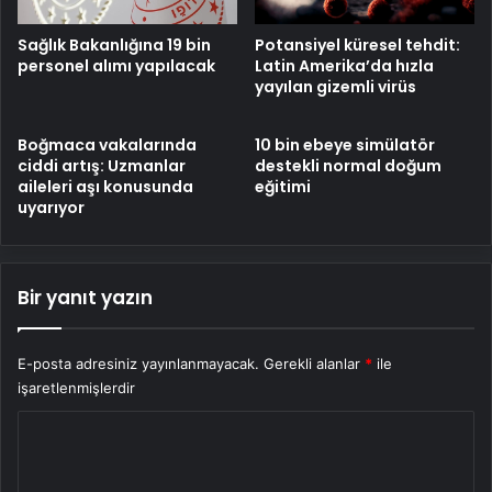
Sağlık Bakanlığına 19 bin
Potansiyel küresel tehdit:
personel alımı yapılacak
Latin Amerika’da hızla
yayılan gizemli virüs
Boğmaca vakalarında
10 bin ebeye simülatör
ciddi artış: Uzmanlar
destekli normal doğum
aileleri aşı konusunda
eğitimi
uyarıyor
Bir yanıt yazın
E-posta adresiniz yayınlanmayacak.
Gerekli alanlar
*
ile
işaretlenmişlerdir
Y
o