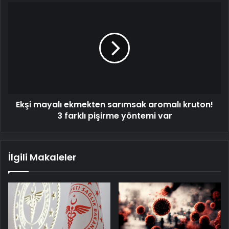
Ekşi
mayalı
ekmekten
sarımsak
aromalı
kruton!
3
farklı
pişirme
Ekşi mayalı ekmekten sarımsak aromalı kruton!
yöntemi
var
3 farklı pişirme yöntemi var
İlgili Makaleler