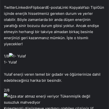
Twitter
Linkedin
Flipboard
E-posta
Linki Kopyala
Yazı Tipi
Gün
içinde enerjik hissetmeniz gereken durum ve yerler
olabilir. Böyle zamanlarda bir anda düşen enerjinin
yarattığı sinir bozucu durum gibisi yoktur. Ancak endişe
etmeyin herhangi bir takviye almadan birkaç besinle
enerjinizi geri kazanmanız mümkün. İşte o tılsımlı
yiyecekler!
1
/8
1- Yulaf
Yulaf enerji veren temel bir gıdadır ve öğünlerinize dahil
edebileceğiniz harika bir besindir.
2
/8
Kolesterolü düşürmeye yardımcı olabilen çözünür lif,