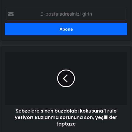
E-
posta
adresinizi
girin
Sebzelere
sinen
buzdolabı
kokusuna
1
rulo
yetiyor!
Buzlanma
sorununa
Sebzelere sinen buzdolabı kokusuna 1 rulo
son,
yeşillikler
yetiyor! Buzlanma sorununa son, yeşillikler
taptaze
taptaze