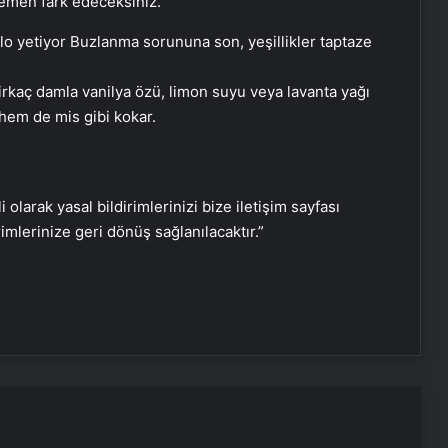
hemen fark edeceksiniz.
rkaç damla vanilya özü, limon suyu veya lavanta yağı
hem de mis gibi kokar.
Lupus hastalığı hakkında bilmeniz
gerekenler
i olarak yasal bildirimlerinizi bize iletişim sayfası
rimlerinize geri dönüş sağlanılacaktır.”
Bakan Memişoğlu duyurdu: 2 bin
239 hekim atanacak
Başladı: Bahar yorgunu musunuz?
İşte 4 belirtisi
Sürüp uyuyun, kol altı kokusundan