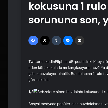
kokusuna 1 rulo
sorununa son, ye
Facebook
X
Tumblr
Messenger
Email'den paylaş
Twitter
Linkedin
Flipboard
E-posta
Linki Kopyala
Y
eden kötü kokularla mı karşılaşıyorsunuz? Ya 
çabuk bozuluyor olabilir. Buzdolabına 1 rulo t
göreceksiniz.
1
/8
Sosyal medyada popüler olan buzdolabına tuva