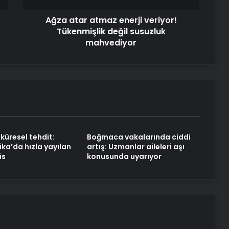
mahvediyor
Ağza atar atmaz enerji veriyor!
Tükenmişlik değil susuzluk
mahvediyor
küresel tehdit:
Boğmaca vakalarında ciddi
ika’da hızla yayılan
artış: Uzmanlar aileleri aşı
üs
konusunda uyarıyor