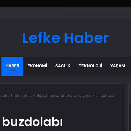
Lefke Haber
HABER
EKONOMI
SAĞLIK
TEKNOLOJI
YAŞAM
una 1 rulo yetiyor! Buzlanma sorununa son, yeşillikler taptaze
 buzdolabı