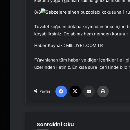
kokusu yoğun gıdaları sakladığınızda etkisini 
8
/8
Tuvalet kağıdını dolaba koymadan önce içine bi
koyabilirsiniz. Dolabınız hem nemden korunur 
Haber Kaynak : MILLIYET.COM.TR
“Yayınlanan tüm haber ve diğer içerikler ile ilgil
üzerinden iletiniz. En kısa süre içerisinde bildi
Facebook
X
Email'den paylaş
Yaz
Paylaş
Sonrakini Oku