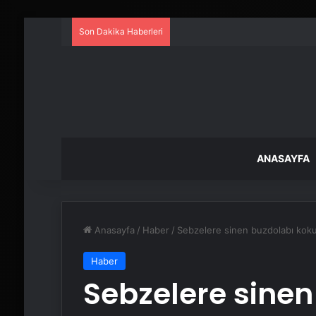
Son Dakika Haberleri
ANASAYFA
Anasayfa
/
Haber
/
Sebzelere sinen buzdolabı kokus
Haber
Sebzelere sinen