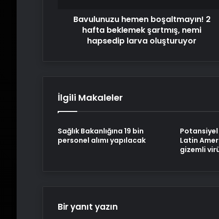
hapsedip
Bavulunuzu hemen boşaltmayın! 2
larva
oluşturuyor
hafta beklemek şartmış, nemi
hapsedip larva oluşturuyor
İlgili Makaleler
Sağlık Bakanlığına 19 bin
Potansiyel 
personel alımı yapılacak
Latin Amer
gizemli vir
Bir yanıt yazın