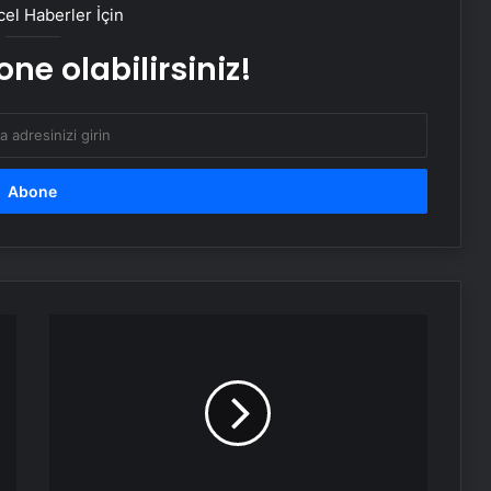
el Haberler İçin
ne olabilirsiniz!
Ülke Yeşilay’larından bağımlılıklara
karşı anlamlı çağrı: Birlikte daha
güçlüyüz
Ağza
atar
atmaz
enerji
veriyor!
Tükenmişlik
değil
susuzluk