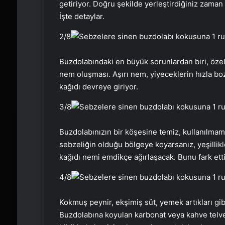
getiriyor. Doğru şekilde yerleştirdiğiniz zama
İşte detaylar.
2
/8
Buzdolabındaki en büyük sorunlardan biri, özell
nem oluşması. Aşırı nem, yiyeceklerin hızla bo
kağıdı devreye giriyor.
3
/8
Buzdolabınızın bir köşesine temiz, kullanılmamış 
sebzeliğin olduğu bölgeye koyarsanız, yeşillikl
kağıdı nemi emdikçe ağırlaşacak. Bunu fark ettiğ
4
/8
Kokmuş peynir, ekşimiş süt, yemek artıkları gib
Buzdolabına koyulan karbonat veya kahve telvesi